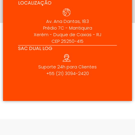
LOCALIZAÇÃO
Av. Ana Dantas, 183
Prédio 7C - Mantiquira
Xerém - Duque de Caxias - RJ
CEP 25250-415
SAC DUAL LOG
Suporte 24h para Clientes
+55 (21) 3094-2420