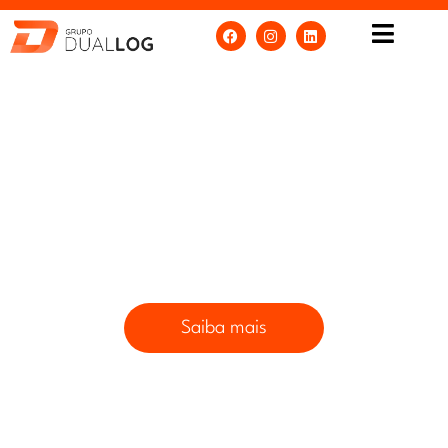
Logística Integrada
Recepção, armazenagem, manuseio e expedição de
cargas
de grandes dimensões e pesos.
Saiba mais
Fale Conosco