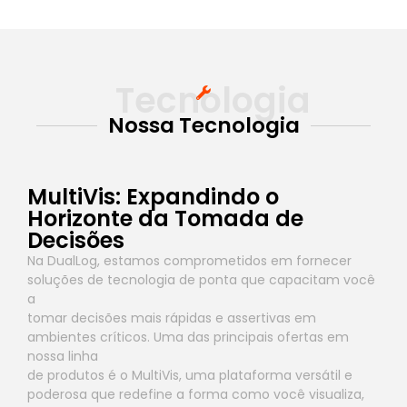
Tecnologia
Nossa Tecnologia
MultiVis: Expandindo o
Horizonte da Tomada de
Decisões
Na DualLog, estamos comprometidos em fornecer
soluções de tecnologia de ponta que capacitam você
a
tomar decisões mais rápidas e assertivas em
ambientes críticos. Uma das principais ofertas em
nossa linha
de produtos é o MultiVis, uma plataforma versátil e
poderosa que redefine a forma como você visualiza,